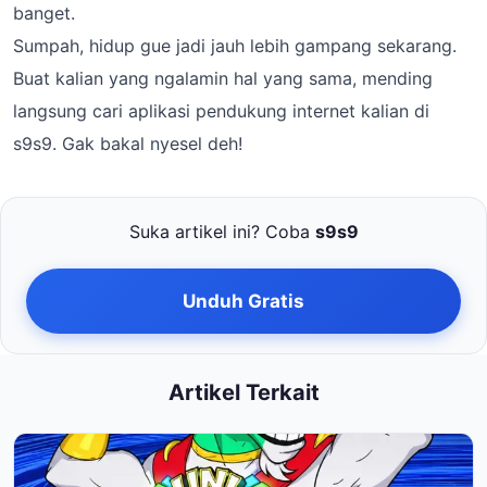
banget.
Sumpah, hidup gue jadi jauh lebih gampang sekarang.
Buat kalian yang ngalamin hal yang sama, mending
langsung cari aplikasi pendukung internet kalian di
s9s9. Gak bakal nyesel deh!
Suka artikel ini? Coba
s9s9
Unduh Gratis
Artikel Terkait