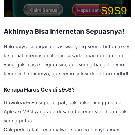
Akhirnya Bisa Internetan Sepuasnya!
Halo guys, sebagai mahasiswa yang sering butuh akses
ke jurnal internasional atau sekadar mau nonton film
yang gak masuk region sini, gue sering banget nemu
kendala. Untungnya, gue nemu solusi di platform
s9s9
.
Kenapa Harus Cek di s9s9?
Download-nya super cepat, gak pakai nunggu lama.
Aplikasi VPN yang ada di sana beneran stabil dan gak
sering putus.
Gak perlu takut kena malware karena filenya aman