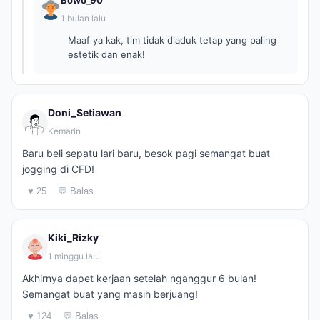
Bowo_90
1 bulan lalu
Maaf ya kak, tim tidak diaduk tetap yang paling
estetik dan enak!
Doni_Setiawan
Kemarin
Baru beli sepatu lari baru, besok pagi semangat buat
jogging di CFD!
♥ 25
💬 Balas
Kiki_Rizky
1 minggu lalu
Akhirnya dapet kerjaan setelah nganggur 6 bulan!
Semangat buat yang masih berjuang!
♥ 124
💬 Balas