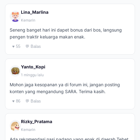
Lina_Marlina
Kemarin
Seneng banget hari ini dapet bonus dari bos, langsung
pengen traktir keluarga makan enak.
♥ 55
💬 Balas
Yanto_Kopi
1 minggu lalu
Mohon jaga kesopanan ya di forum ini, jangan posting
konten yang mengandung SARA. Terima kasih.
♥ 86
💬 Balas
Rizky_Pratama
Kemarin
Ada rekomendasi nasi padang yang enak di daerah Tebet