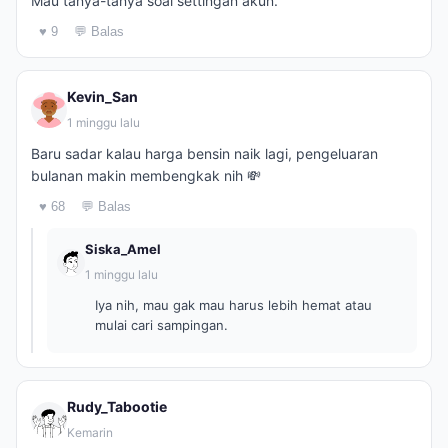
Mau tanya-tanya soal settingan akun.
♥ 9
💬 Balas
Kevin_San
1 minggu lalu
Baru sadar kalau harga bensin naik lagi, pengeluaran
bulanan makin membengkak nih 💸
♥ 68
💬 Balas
Siska_Amel
1 minggu lalu
Iya nih, mau gak mau harus lebih hemat atau
mulai cari sampingan.
Rudy_Tabootie
Kemarin