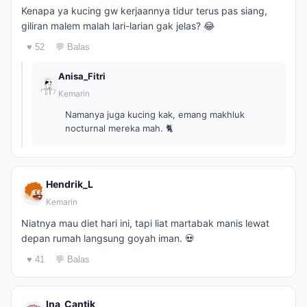
Kenapa ya kucing gw kerjaannya tidur terus pas siang,
giliran malem malah lari-larian gak jelas? 😂
♥ 52
💬 Balas
Anisa_Fitri
Kemarin
Namanya juga kucing kak, emang makhluk
nocturnal mereka mah. 🐈
Hendrik_L
Kemarin
Niatnya mau diet hari ini, tapi liat martabak manis lewat
depan rumah langsung goyah iman. 💀
♥ 41
💬 Balas
Ina_Cantik