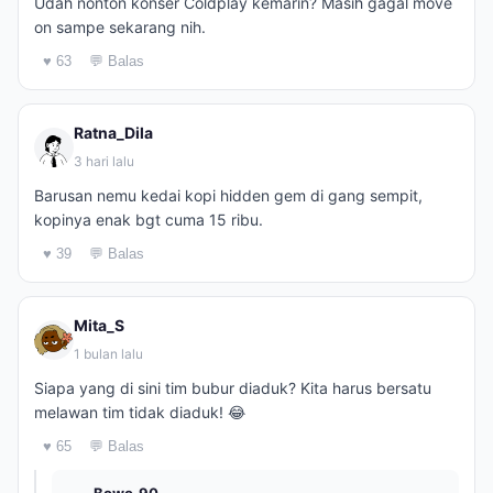
Udah nonton konser Coldplay kemarin? Masih gagal move
on sampe sekarang nih.
♥ 63
💬 Balas
Ratna_Dila
3 hari lalu
Barusan nemu kedai kopi hidden gem di gang sempit,
kopinya enak bgt cuma 15 ribu.
♥ 39
💬 Balas
Mita_S
1 bulan lalu
Siapa yang di sini tim bubur diaduk? Kita harus bersatu
melawan tim tidak diaduk! 😂
♥ 65
💬 Balas