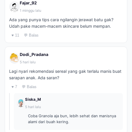
Fajar_92
1 minggu lalu
Ada yang punya tips cara ngilangin jerawat batu gak?
Udah pake macem-macem skincare belum mempan.
♥ 11
💬 Balas
Dodi_Pradana
5 hari lalu
Lagi nyari rekomendasi sereal yang gak terlalu manis buat
sarapan anak. Ada saran?
♥ 7
💬 Balas
Siska_M
5 hari lalu
Coba Granola aja bun, lebih sehat dan manisnya
alami dari buah kering.