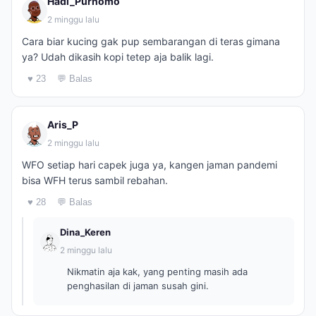
Hadi_Purnomo
2 minggu lalu
Cara biar kucing gak pup sembarangan di teras gimana
ya? Udah dikasih kopi tetep aja balik lagi.
♥ 23
💬 Balas
Aris_P
2 minggu lalu
WFO setiap hari capek juga ya, kangen jaman pandemi
bisa WFH terus sambil rebahan.
♥ 28
💬 Balas
Dina_Keren
2 minggu lalu
Nikmatin aja kak, yang penting masih ada
penghasilan di jaman susah gini.