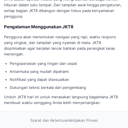
hiburan dalam satu tempat. Dari tampilan awal hingga pengaturan,
setiap bagian JKT8 dibangun dengan fokus pada kenyamanan
pengguna.
Pengalaman Menggunakan JKT8
Pengguna akan menemukan navigasi yang rapi, waktu respons
yang singkat, dan tampilan yang nyaman di mata. JKT8
dioptimalkan agar berjalan lancar bahkan pada perangkat kelas
menengah.
Pengoperasian yang ringan dan cepat
Antarmuka yang mudah dipahami
Notifikasi yang dapat disesuaikan
Dukungan teknis berkala dari pengembang
Unduh JKT8 hari ini untuk merasakan langsung bagaimana JKT8
membuat waktu senggang Anda lebih menyenangkan.
Syarat dan Ketentuan
Kebijakan Privasi