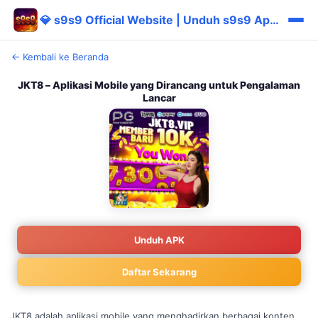
💎 s9s9 Official Website | Unduh s9s9 App Resmi Mudah ⚡
← Kembali ke Beranda
JKT8 – Aplikasi Mobile yang Dirancang untuk Pengalaman
Lancar
Unduh APK
Daftar Sekarang
JKT8 adalah aplikasi mobile yang menghadirkan berbagai konten