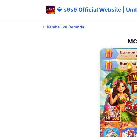
💎 s9s9 Official Website | U
← Kembali ke Beranda
MC8