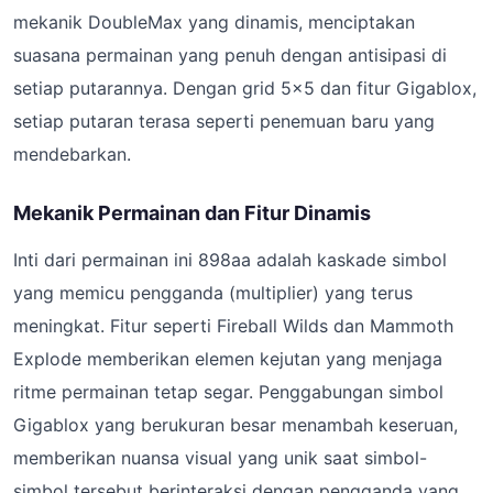
mekanik DoubleMax yang dinamis, menciptakan
suasana permainan yang penuh dengan antisipasi di
setiap putarannya. Dengan grid 5×5 dan fitur Gigablox,
setiap putaran terasa seperti penemuan baru yang
mendebarkan.
Mekanik Permainan dan Fitur Dinamis
Inti dari permainan ini 898aa adalah kaskade simbol
yang memicu pengganda (multiplier) yang terus
meningkat. Fitur seperti Fireball Wilds dan Mammoth
Explode memberikan elemen kejutan yang menjaga
ritme permainan tetap segar. Penggabungan simbol
Gigablox yang berukuran besar menambah keseruan,
memberikan nuansa visual yang unik saat simbol-
simbol tersebut berinteraksi dengan pengganda yang