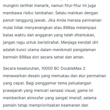
mungkin terlihat menarik, namun fitur-fitur ini juga
membawa risiko tambahan. Selalu mainkan dengan
penuh tanggung jawab. Jika Anda merasa permainan
mulai tidak menyenangkan atau 898aa melampaui
batas waktu dan anggaran yang telah ditentukan,
jangan ragu untuk beristirahat. Menjaga kendali diri
adalah kunci utama dalam menikmati pengalaman
bermain 898aa slot secara sehat dan aman.
Secara keseluruhan, 10000 BC DoubleMax 2
menawarkan desain yang memukau dan alur permainan
yang cepat. Bagi penggemar tema petualangan
prasejarah yang mencari sensasi visual, game ini
memberikan atmosfer yang sangat imersif, selama
pemain tetap memprioritaskan keamanan dan